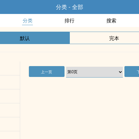
分类 - 全部
分类
排行
搜索
默认
完本
上一页