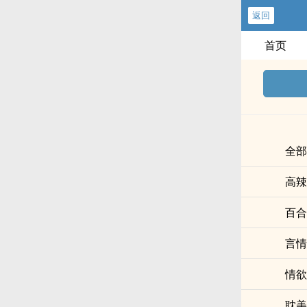
返回
首页
全部
高辣
百合
言情
情欲
耽美