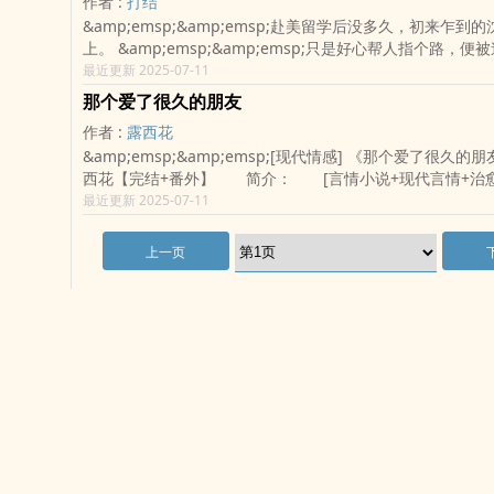
作者 :
打结
&amp;emsp;&amp;emsp;赴美留学后没多久，初来乍到
上。 &amp;emsp;&amp;emsp;只是好心帮人指个路，
药，彻底失去了意识。 &amp;emsp;&amp;emsp;醒来
最近更新 2025-07-11
识到自己被人绑架，即将坠入罪恶的深渊。 &amp;emsp;&am
那个爱了很久的朋友
…… &
作者 :
露西花
&amp;emsp;&amp;emsp;[现代情感] 《那个爱了很久
西花【完结+番外】 简介： [言情小说+现代言情+治愈
+青梅竹马+甜宠+市井生活] * 有生之年，曾经的小
最近更新 2025-07-11
和“老”竹马恋爱了！ 他..
上一页