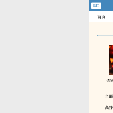
返回
首页
遗物
全部
高辣