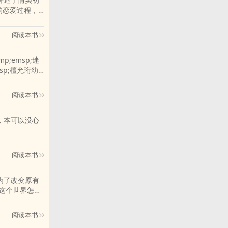
的恋爱过程，
阅读本书
mp;emsp;迷
sp;檀允珩幼
她也飞上枝头
门为趋炎附势，对
阅读本书
人，本可以没心
到这一点时，他
p;他怎么会喜欢
阅读本书
，为了改变原有
是，这个世界怎么
修课上乞讨，只为
乐修手拿唢呐，一
阅读本书