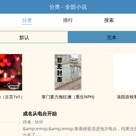
分类 - 全部小说
分类
排行
搜索
默认
完本
（古言1v1）
掌门要力挽狂澜（重生NPH)
洛阳农牧
成名从电台开始
作者 :
铁怀
&amp;emsp;&amp;emsp;靠着碰瓷混进地方电台，结果
出名了……