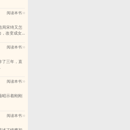
阅读本书
中结局宋绮又怎
力，改变成女
阅读本书
工作了三年，直
世界中，本以为
阅读本书
狼藉昭示着刚刚
阅读本书
，讲述了情窦初