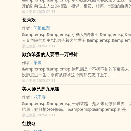
开的以两位主人公的相遇、相识、相爱、相离、想疑的曲折
将青年学生青涩的恋爱详尽向世人展示。
最近更新 2025-07-11
长为欢
作者 :
闻银似梨
&amp;emsp;&amp;emsp;小糖人*陆来圆 &amp;emsp;&a
人又危险的郡主*老房子着火的世子 &amp;emsp;&amp;em
年时，都城人人皆叹她好命，父亲一朝被长公主看上，连着
最近更新 2025-07-11
变郡主。 &amp;emsp;&amp;emsp;待她及笄，权贵高
欺负笨蛋的人要吞一万根针
她竞相追
作者 :
梁显
&amp;emsp;&amp;emsp;徐恩赐是个不折不扣的笨蛋美
没肺度过一生，奈何被薛承这个阴郁变态盯上了。
&amp;emsp;&amp;emsp;薛承很喜欢徐恩赐，在他意识
最近更新 2025-07-11
很挫败，甚至很抗拒这个发现。 &amp;emsp;&amp;ems
美人师兄是九尾狐
上一个笨蛋，他觉得她的智商..
作者 :
花千客
&amp;emsp;&amp;emsp;一朝穿越，楚湘来到修仙世界
结局，她只想好好修炼。 &amp;emsp;&amp;emsp;但
和她想的不一样？ &amp;emsp;&amp;emsp;剑修在食
最近更新 2025-07-11
省钱给老婆（剑）买衣服。 &amp;emsp;&amp;emsp;
红桃Q
曲能将人