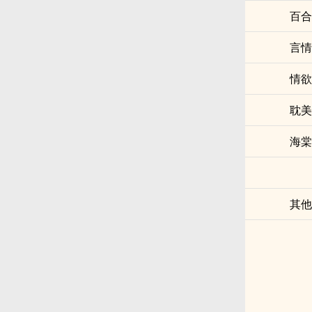
百合
言情
情欲
耽美
海棠
其他