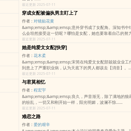
最近更新 2025-07-11
穿成女配被偏执男主盯上了
作者 :
对镜贴花黄
&amp;emsp;&amp;emsp;意外穿书成了女配角。深知书
么会坦然接受这一切呢？哪怕是女配，她也要靠着自己的努
主。什么白莲花，心机圣母，统统滚蛋，过于幼稚的把戏...
最近更新 2025-07-11
她是纯爱文女配[快穿]
作者 :
花木柔
&amp;emsp;&amp;emsp;宋简在纯爱文女配部兢兢业业
到患上了严重职业病，认为天底下的男人都该去【消音】。
&amp;emsp;&amp;emsp;对男人无欲无求后，她佛了。
最近更新 2025-07-11
&amp;emsp;&amp;emsp;直到她被投入地狱难度的言情
与君莫相忆
这一次，她也能面对汹涌巨浪般的爱情破..
作者 :
程宏宇
&amp;emsp;&amp;emsp;良久，声音渐无，除了满地的
的纷乱，一切又和刚开始一样，阳光明媚，波澜不惊……
最近更新 2025-07-11
难恋之路
作者 :
爱的艰辛
&amp;emsp;&amp;emsp;本小说以校园青春恋爱为主题