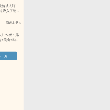
的沈情被人盯
便被迫吸入了迷
之后，沈情这才意
p;emsp;
阅读本书
的朋友》作者：露
+美食+励志
青梅，终于同意
下一页