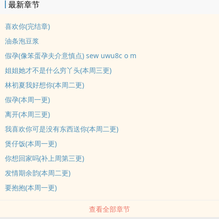
最新章节
喜欢你(完结章)
油条泡豆浆
假孕(像笨蛋孕夫介意慎点) sew uwu8c o m
姐姐她才不是什么穷丫头(本周三更)
林初夏我好想你(本周二更)
假孕(本周一更)
离开(本周三更)
我喜欢你可是没有东西送你(本周二更)
煲仔饭(本周一更)
你想回家吗(补上周第三更)
发情期余韵(本周二更)
要抱抱(本周一更)
查看全部章节