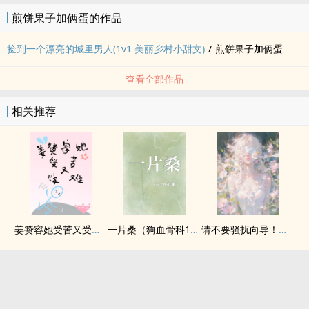
煎饼果子加俩蛋的作品
捡到一个漂亮的城里男人(1v1 美丽乡村小甜文)
/
煎饼果子加俩蛋
查看全部作品
相关推荐
姜赞容她受苦又受难（NPH）
一片桑（狗血骨科1v1）
请不要骚扰向导！（哨向NPH）