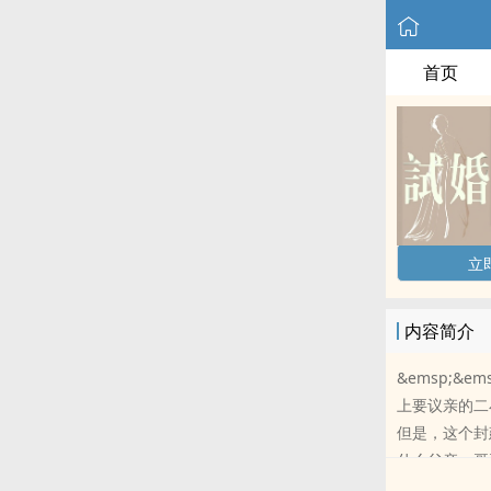
首页
立
内容简介
&emsp;
上要议亲的二
但是，这个封
什么父亲，哥
v n 万人迷