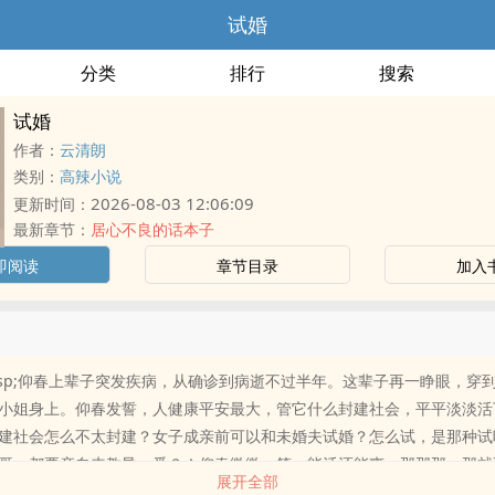
试婚
分类
排行
搜索
试婚
作者：
云清朗
类别：
高辣小说
2026-08-03 12:06:09
更新时间：
最新章节：
居心不良的话本子
即阅读
章节目录
加入
&emsp;仰春上辈子突发疾病，从确诊到病逝不过半年。这辈子再一睁眼，穿
小姐身上。仰春发誓，人健康平安最大，管它什么封建社会，平平淡淡活
建社会怎么不太封建？女子成亲前可以和未婚夫试婚？怎么试，是那种试
哥，都要亲自来教导一番？！仰春微微一笑，能活还能爽。那那那，那就不
展开全部
女主练笔之作