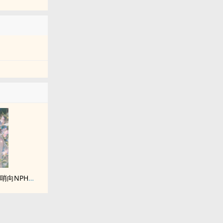
请不要骚扰向导！（哨向NPH）