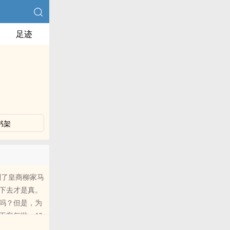
足迹
书架
到了皇商柳家马
下去才是真。
吗？但是，为
客气啦。1?