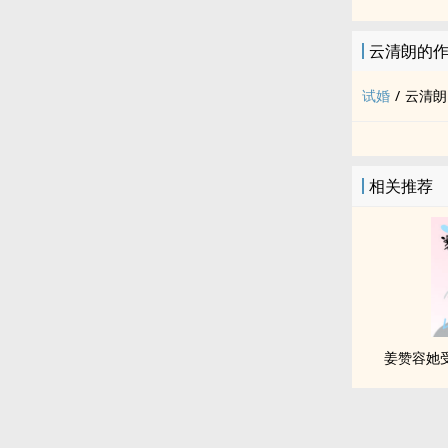
云清朗的
试婚
/
云清朗
相关推荐
姜赞容她