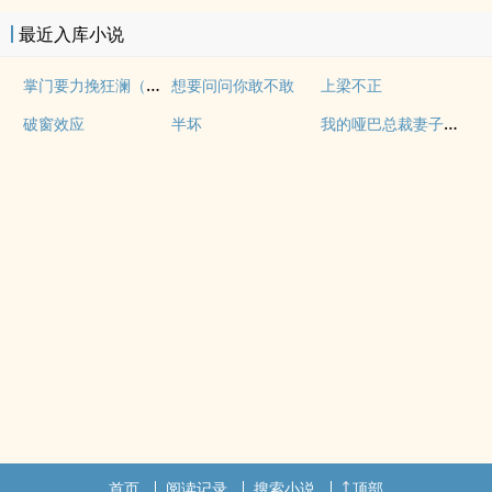
最近入库小说
掌门要力挽狂澜（重生NPH)
想要问问你敢不敢
上梁不正
我的哑巴总裁妻子（双A）
破窗效应
半坏
首页
阅读记录
搜索小说
顶部