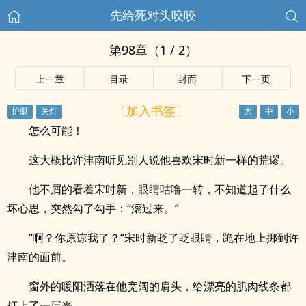
先给死对头咬咬
第98章（1 / 2）
上一章
目录
封面
下一页
〔加入书签〕
怎么可能！
这大概比许津南听见别人说他喜欢宋时新一样的荒谬。
他不屑的看着宋时新，眼睛咕噜一转，不知道起了什么
坏心思，突然勾了勾手：“滚过来。”
“啊？你原谅我了？”宋时新眨了眨眼睛，跪在地上挪到许
津南的面前。
窗外的暖阳洒落在他宽阔的肩头，给漂亮的肌肉线条都
打上了一层光。