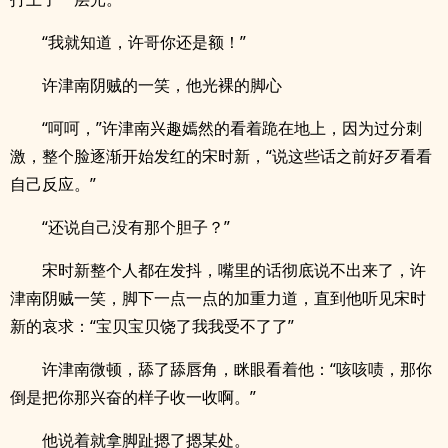
“我就知道，许哥你还是额！”
许津南阴贼的一笑，他光裸的脚心
“呵呵，”许津南兴趣嫣然的看着跪在地上，因为过分刺
激，整个脸逐渐开始发红的宋时新，“说这些话之前好歹看看
自己反应。”
“还说自己没有那个胆子？”
宋时新整个人都在发抖，嘴里的话彻底说不出来了，许
津南阴贼一笑，脚下一点一点的加重力道，直到他听见宋时
新的哀求：“宝贝宝贝饶了我我受不了了”
许津南微顿，舔了舔唇角，眯眼看着他：“咳咳啧，那你
倒是把你那兴奋的样子收一收啊。”
他说着就拿脚趾摁了摁某处。