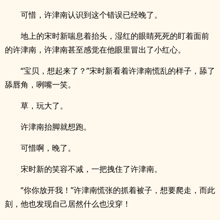
可惜，许津南认识到这个错误已经晚了。
地上的宋时新喘息着抬头，湿红的眼睛死死的盯着面前
的许津南，许津南甚至感觉在他眼里冒出了小红心。
“宝贝，想起来了？”宋时新看着许津南慌乱的样子，舔了
舔唇角，咧嘴一笑。
草，玩大了。
许津南抬脚就想跑。
可惜啊，晚了。
宋时新的笑容不减，一把拽住了许津南。
“你你放开我！”许津南慌张的抓着被子，想要爬走，而此
刻，他也发现自己居然什么也没穿！