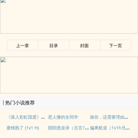
上一章
目录
封面
下一页
热门小说推荐
《落入彩虹国度》穿越+西幻+言情
操你，还需要理由吗？(校园H)
惹人慊的女同学
阴阳悬壶录（古言1v1H）
偏离航道（1v1h兄妹骨科bg）
蜜桃熟了 (1v1 H)