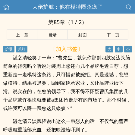
大佬护航：他在模特圈杀疯了
第85章（1 / 2）
上一章
目录
封面
下一页
〔加入书签〕
湛之清轻笑了一声：“曹先生，就凭你那副四肢发达头脑
简单的躯壳吗？听说时装周上您还向几个品牌毛遂自荐，想
重新走一走模特这条路，只可惜都被婉拒。真是遗憾，您想
做模特，结果被退赛，回到家继承家业，又让品牌业绩下
滑。说实在的，在您的领导下，我不得不怀疑曹氏集团的几
个品牌或许很快就要被a集团抢走所有的市场了。那个时候，
或许我可以踩一踩您这只蝼蚁？”
湛之清云淡风轻说出这么一串怼人的话，不仅气的曹严
呼吸粗重脸部充血，还把映澄给吓到了。