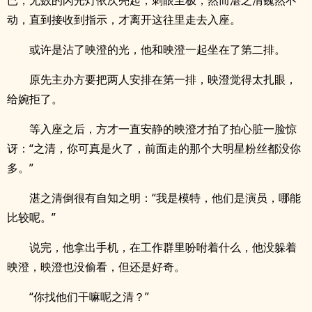
已，无数的闪光灯依次亮起，刺眼至极，然而湛之清巍然不
动，直到接收到指示，才离开这往里走去入座。
或许是沾了映澄的光，他和映澄一起坐在了第二排。
原先主办方要把两人安排在第一排，映澄觉得太扎眼，
给婉拒了。
等入座之后，方才一直安静的映澄才拍了拍心脏一脸惊
讶：“之清，你可真是火了，前面走的那个大明星粉丝都没你
多。”
湛之清倒很有自知之明：“我是模特，他们是演员，哪能
比较呢。”
说完，他拿出手机，在工作群里吩咐着什么，他没躲着
映澄，映澄也没偷看，但还是好奇。
“你找他们干嘛呢之清？”