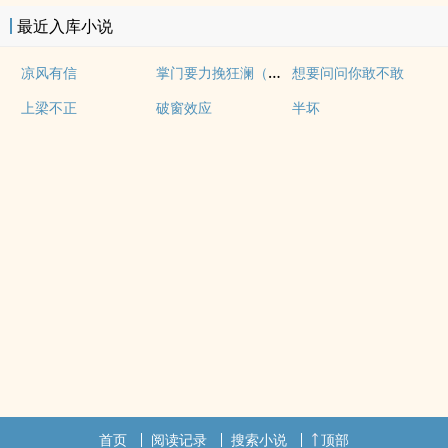
最近入库小说
掌门要力挽狂澜（重生NPH)
凉风有信
想要问问你敢不敢
上梁不正
破窗效应
半坏
首页
阅读记录
搜索小说
顶部