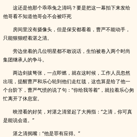
这还是他那个乖乖兔之清吗？要是把这一幕拍下来发给
他哥看不知道他哥会不会被吓死
房间里没有摄像头，但是保安都看着，曹严不能动手，
只能狠狠瞪着湛之清。
旁边坐着的几位明星都不敢说话，生怕被卷入两个时尚
集团继承人的争斗。
两边剑拔弩张，一点即燃，就在这时候，工作人员忽然
出现，提醒曹严和乐心轮到他们走红毯，这也算是给了他一
个台阶下，曹严气愤的说了句：“你给我等着”，就拉着乐心匆
忙离开了休息室。
映澄看的好笑，对湛之清竖起了大拇指：“之清，你可真
是能说会道。”
湛之清抿嘴：“他是罪有应得。”