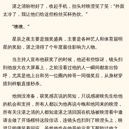
湛之清吩咐好了，收起手机，抬头对映澄笑了笑：“外面
太冷了，我让他们给这些粉丝买杯热饮。”
“噢噢。”
星辰之夜主要是颁奖盛典，主要是各种艺人和体育届明
星的奖励，湛之清得了个年度最佳影响力人物。
当主持人宣布他获奖了的时候，他还有些惊讶，镜头扫
到他放大在大屏幕上，之前没看过他的人一瞬间都发出惊
呼，尤其是他上台和另一位圈内帅哥一同领奖后，从身材穿
搭到样貌直接秒杀。
他倒没准备，获奖感言说的简短，只说感谢映先生给他
的机会和支持，所有人都以为他再说今晚和他同来的映澄，
所有关注湛之清的人都知道湛之清回国在机场被映澄看中邀
请去做了开场模特这段佳话，连镜头也扫到了映澄头上，映
澄只能僵笑着回应，虽然他也在他哥的示意下帮助过他之